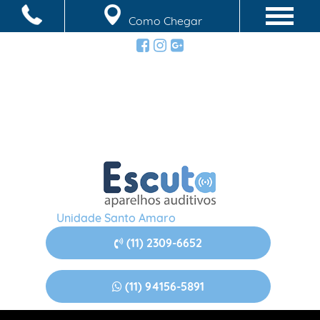
Como Chegar
Unidade Santo Amaro
(11)
2309-6652
(11)
94156-5891