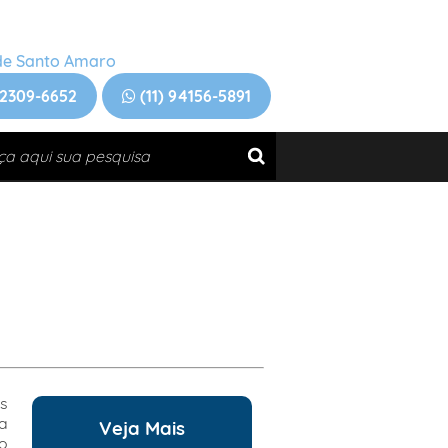
de Santo Amaro
2309-6652
(11)
94156-5891
s
a
Veja Mais
o