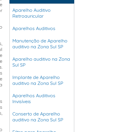
e
Aparelho Auditivo
r
Retroauricular
o
Aparelhos Auditivos
Manutenção de Aparelho
,
auditivo na Zona Sul SP
ul
e
Aparelho auditivo na Zona
he
Sul SP
.
s
Implante de Aparelho
e
auditivo na Zona Sul SP
a
Aparelhos Auditivos
s
Invisíveis
s
,
Conserto de Aparelho
auditivo na Zona Sul SP
o
Filtro para Aparelho