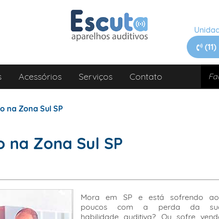
Unida
(11)
s
Acessórios
Serviços
Contato
vo na Zona Sul SP
o na Zona Sul SP
Mora em SP e está sofrendo ao
poucos com a perda da su
habilidade auditiva? Ou sofre vend