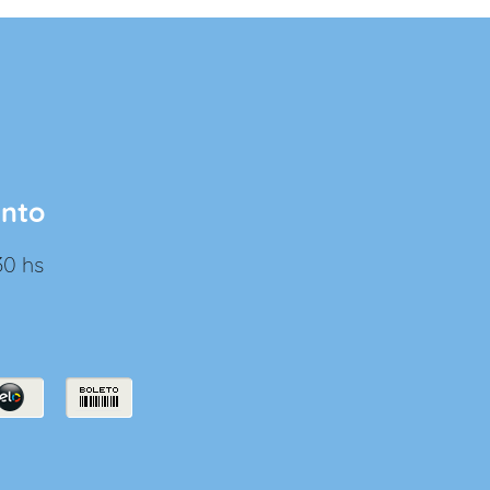
ento
30 hs